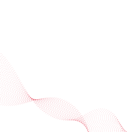
Industries
Services
BOBST
More BOBST websites
© 2026 BOBST
Legal Terms
Privacy protection statement
Cookie policy