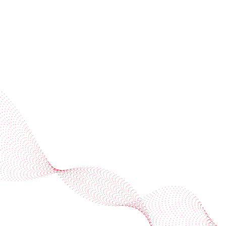
Industries
Services
BOBST
More BOBST websites
© 2026 BOBST
Legal Terms
Privacy protection statement
Cookie policy