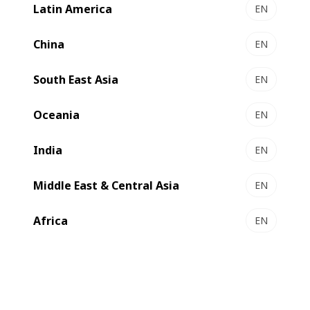
Center dall’Area Seminari (stand E28 Pad).
Latin America
EN
China
EN
South East Asia
EN
Oceania
EN
India
EN
Middle East & Central Asia
EN
Africa
EN
Nel corso delle giornate dal 3 al 6 maggio, i trasformatori