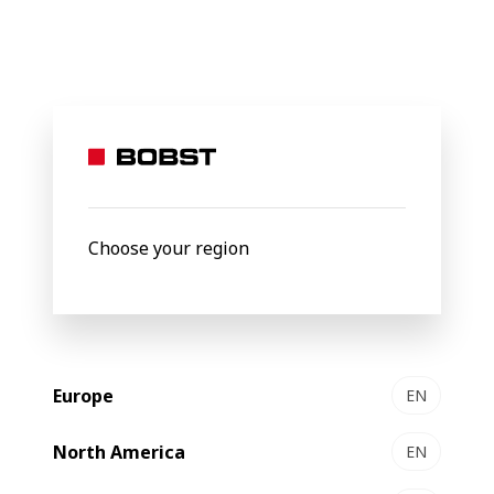
BOBST
News
Mal-Pol zwiększa produktywność dzięki technolog
27 May 2022
Mal-Pol zwiększa
produktywność dzięki
Choose your region
technologii flekso nowej
generacji od BOBSTA
Trzy wysoce zautomatyzowane maszyny fleksograficzne
Europe
EN
BOBST MASTER M5X 430 znacznie zwiększyły wydajność
w dużym zakładzie produkcyjnym Mal-Pol w Olesinie pod
North America
EN
Warszawą. Inwestycja, dająca firmie 10% wzrost