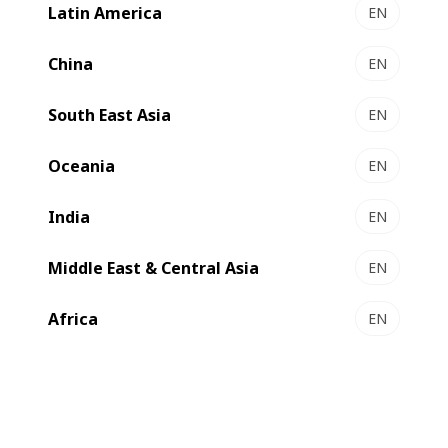
Latin America
EN
China
EN
South East Asia
EN
Oceania
EN
India
EN
Middle East & Central Asia
EN
Africa
EN
A demanda acelerada por vendas online e entrega em
domicílio causada pela pandemia mundial permitiu que o
setor de embalagens registrasse um alto crescimento no
período. Com uma fábrica com equipamentos de última