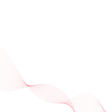
Industries
Services
BOBST
More BOBST websites
© 2026 BOBST
Legal Terms
Privacy protection statement
Cookie policy