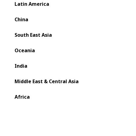
Latin America
China
South East Asia
Oceania
India
Middle East & Central Asia
Africa
A Diadema, fabricante brasileira de embalagens flexíveis,
atualizou uma antiga impressora rotogravura Cerutti com
a avançada tecnologia REGISTRON® da BOBST para
aumentar a capacidade, garantir a mais alta qualidade e