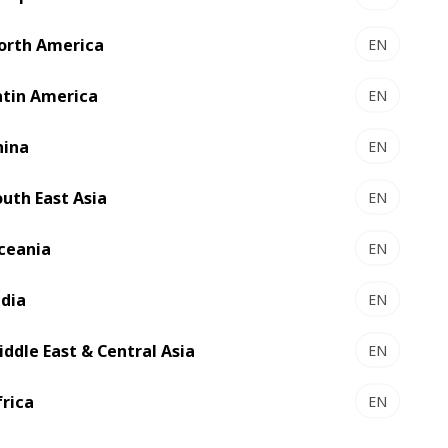
orth America
EN
atin America
EN
hina
EN
outh East Asia
EN
ceania
EN
ndia
EN
 e cola entregue resultados perfeitos,
iddle East & Central Asia
EN
os, correias e outros itens, como o disco
fabricante. É isso que garante que, a cada
frica
EN
 o desempenho e a confiabilidade pelos