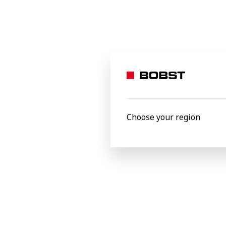
Choose your region
Manutenção de rolamentos e correias
Para garantir que o equipamento opere
é essencial utilizar peças de reposição e
de cola inferior e o raspador de cola, é 
intervenção preventiva ou corretiva, s