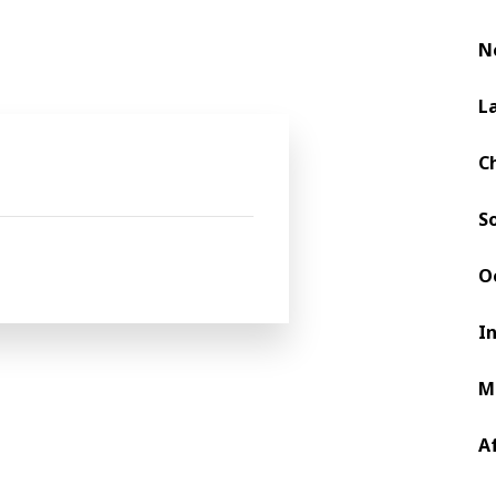
N
L
C
S
O
I
 em desempenho máximo e que o processo de dobra
M
 consumíveis certificados BOBST. "Ao usar rolament
essencial seguir os padrões técnicos exigidos pelo 
A
ua dobradeira-coladeiras mantenha a operação com