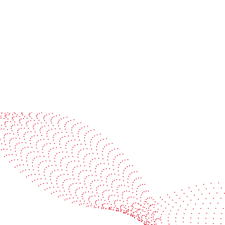
packaging production together
Read more
See it in action
Watch our machines run live at a packaging center
near you
Book a demo